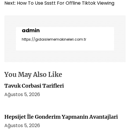
a
Next:
How To Use Ssstt For Offline Tiktok Viewing
z
ı
g
e
admin
z
https://gidaislememakineleri.com.tr
i
n
m
e
s
You May Also Like
i
Tavuk Corbasi Tarifleri
Ağustos 5, 2026
Hepsijet İle Gonderim Yapmanin Avantajlari
Ağustos 5, 2026