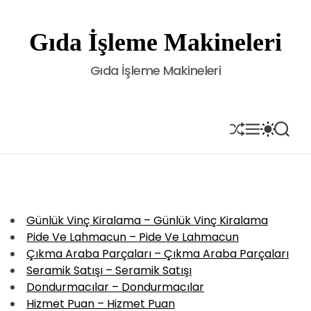
S
k
Gıda İşleme Makineleri
i
p
Gıda İşleme Makineleri
t
o
c
o
S
M
S
S
H
E
W
E
n
U
N
I
A
t
F
U
T
R
e
F
C
C
L
H
H
n
E
C
t
O
Günlük Vinç Kiralama – Günlük Vinç Kiralama
L
Pide Ve Lahmacun – Pide Ve Lahmacun
O
R
Çıkma Araba Parçaları – Çıkma Araba Parçaları
M
Seramik Satışı – Seramik Satışı
O
Dondurmacılar – Dondurmacılar
D
E
Hizmet Puan – Hizmet Puan