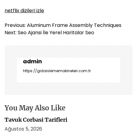
netflix dizileri izle
Y
Previous:
Aluminum Frame Assembly Techniques
a
Next:
Seo Ajansi İle Yerel Haritalar Seo
z
ı
g
e
admin
z
https://gidaislememakineleri.com.tr
i
n
m
e
s
You May Also Like
i
Tavuk Corbasi Tarifleri
Ağustos 5, 2026