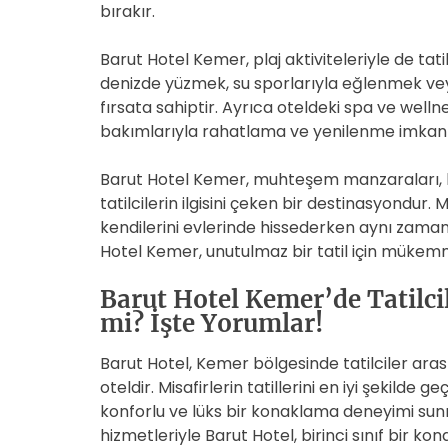
bırakır.
Barut Hotel Kemer, plaj aktiviteleriyle de tati
denizde yüzmek, su sporlarıyla eğlenmek veya
fırsata sahiptir. Ayrıca oteldeki spa ve welln
bakımlarıyla rahatlama ve yenilenme imkanı
Barut Hotel Kemer, muhteşem manzaraları, kal
tatilcilerin ilgisini çeken bir destinasyondur.
kendilerini evlerinde hissederken aynı zaman
Hotel Kemer, unutulmaz bir tatil için mükemm
Barut Hotel Kemer’de Tatilcil
mi? İşte Yorumlar!
Barut Hotel, Kemer bölgesinde tatilciler aras
oteldir. Misafirlerin tatillerini en iyi şekilde g
konforlu ve lüks bir konaklama deneyimi sunma
hizmetleriyle Barut Hotel, birinci sınıf bir kon