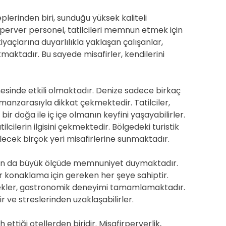
plerinden biri, sunduğu yüksek kaliteli
rperver personel, tatilcileri memnun etmek için
yaçlarına duyarlılıkla yaklaşan çalışanlar,
maktadır. Bu sayede misafirler, kendilerini
esinde etkili olmaktadır. Denize sadece birkaç
anzarasıyla dikkat çekmektedir. Tatilciler,
ir doğa ile iç içe olmanın keyfini yaşayabilirler.
lcilerin ilgisini çekmektedir. Bölgedeki turistik
lecek birçok yeri misafirlerine sunmaktadır.
rdan da büyük ölçüde memnuniyet duymaktadır.
r konaklama için gereken her şeye sahiptir.
mekler, gastronomik deneyimi tamamlamaktadır.
r ve streslerinden uzaklaşabilirler.
 ettiği otellerden biridir. Misafirperverlik,