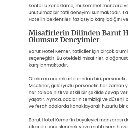
konforlu konaklama, mükemmel manzara ve kal
unutulmaz bir tatil deneyimi sunmaktadır. Ta
Hotel'in beklentileri fazlasıyla karşıladığını v
Misafirlerin Dilinden Barut 
Olumsuz Deneyimler
Barut Hotel Kemer, tatilciler için birçok ol
seçeneğidir. Bu oteldeki misafirler, olağanüstü
karşılanmaktadır.
Otelin en önemli artılarından biri, personeli
Misafirler, güleryüzlü personelin her zaman y
her talebe hızlı ve etkili bir şekilde cevap 
yaşatır. Ayrıca, odaların temizliği ve düzenli 
ve ferah odalarda konaklayarak huzurlu bir at
Barut Hotel Kemer'in büyüleyici manzarası d
plajında güneşlenmek veya muhteşem havuzund