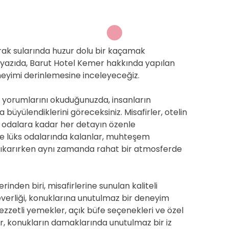
rrak sularında huzur dolu bir kaçamak
 yazıda, Barut Hotel Kemer hakkında yapılan
neyimi derinlemesine inceleyeceğiz.
in yorumlarını okuduğunuzda, insanların
da büyülendiklerini göreceksiniz. Misafirler, otelin
 odalara kadar her detayın özenle
ve lüks odalarında kalanlar, muhteşem
çıkarırken aynı zamanda rahat bir atmosferde
inden biri, misafirlerine sunulan kaliteli
verliği, konuklarına unutulmaz bir deneyim
zzetli yemekler, açık büfe seçenekleri ve özel
ar, konukların damaklarında unutulmaz bir iz