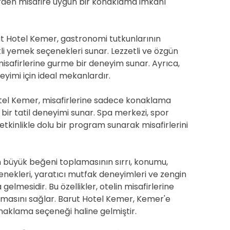
 türden misafire uygun bir konaklama imkanı
ut Hotel Kemer, gastronomi tutkunlarının
itli yemek seçenekleri sunar. Lezzetli ve özgün
misafirlerine gurme bir deneyim sunar. Ayrıca,
eneyimi için ideal mekanlardır.
 Hotel Kemer, misafirlerine sadece konaklama
ir tatil deneyimi sunar. Spa merkezi, spor
k etkinlikle dolu bir program sunarak misafirlerini
 büyük beğeni toplamasının sırrı, konumu,
çenekleri, yaratıcı mutfak deneyimleri ve zengin
gelmesidir. Bu özellikler, otelin misafirlerine
nmasını sağlar. Barut Hotel Kemer, Kemer'e
naklama seçeneği haline gelmiştir.