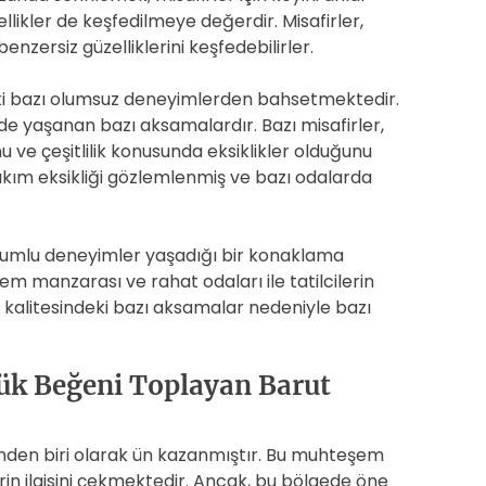
ellikler de keşfedilmeye değerdir. Misafirler,
enzersiz güzelliklerini keşfedebilirler.
eki bazı olumsuz deneyimlerden bahsetmektedir.
de yaşanan bazı aksamalardır. Bazı misafirler,
 ve çeşitlilik konusunda eksiklikler olduğunu
 bakım eksikliği gözlemlenmiş ve bazı odalarda
olumlu deneyimler yaşadığı bir konaklama
m manzarası ve rahat odaları ile tatilcilerin
t kalitesindeki bazı aksamalar nedeniyle bazı
ük Beğeni Toplayan Barut
inden biri olarak ün kazanmıştır. Bu muhteşem
erin ilgisini çekmektedir. Ancak, bu bölgede öne