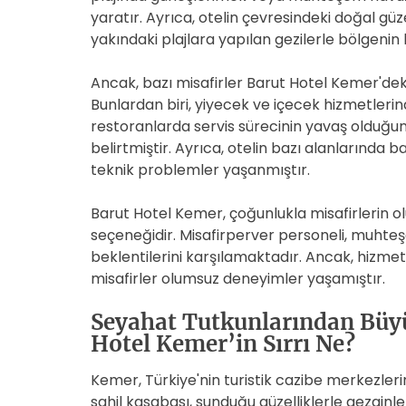
yaratır. Ayrıca, otelin çevresindeki doğal güz
yakındaki plajlara yapılan gezilerle bölgenin b
Ancak, bazı misafirler Barut Hotel Kemer'd
Bunlardan biri, yiyecek ve içecek hizmetlerin
restoranlarda servis sürecinin yavaş olduğunu
belirtmiştir. Ayrıca, otelin bazı alanlarında
teknik problemler yaşanmıştır.
Barut Hotel Kemer, çoğunlukla misafirlerin 
seçeneğidir. Misafirperver personeli, muhteşe
beklentilerini karşılamaktadır. Ancak, hizme
misafirler olumsuz deneyimler yaşamıştır.
Seyahat Tutkunlarından Büy
Hotel Kemer’in Sırrı Ne?
Kemer, Türkiye'nin turistik cazibe merkezler
sahil kasabası, sunduğu güzelliklerle gezginl