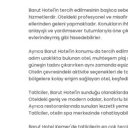
Barut Hotel'in tercih edilmesinin başlıca sebe
hizmetlerdir. Oteldeki profesyonel ve misafi
ellerinden geleni yapmaktadır. Konukların ihti
anlayışlı ve yardımsever tutumlarıyla öne çık
evlerindeymiş gibi hissedebilirler.
Ayrıca Barut Hotel'in konumu da tercih edilm
adım uzaklıkta bulunan otel, muhteşem plaj m
güneşin tadını çıkarırken aynı zamanda eşsiz b
Otelin çevresindeki aktivite seçenekleri de tati
bölgelere kolay erişim sağlayan otel, keşfedi
Tatilciler, Barut Hotel'in sunduğu olanakla
Oteldeki geniş ve modern odalar, konforlu bi
Ayrıca restoranlarında sunulan lezzetli ye
Tatilciler, otelin spa merkezinde rahatlayabili
Barut Hotel Kemer'de tatilcilerin en çok tercih