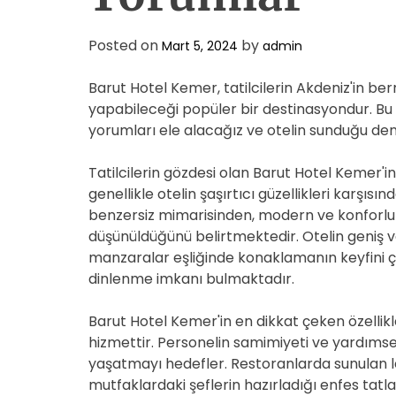
Posted on
by
Mart 5, 2024
admin
Barut Hotel Kemer, tatilcilerin Akdeniz'in be
yapabileceği popüler bir destinasyondur. Bu
yorumları ele alacağız ve otelin sunduğu de
Tatilcilerin gözdesi olan Barut Hotel Kemer'
genellikle otelin şaşırtıcı güzellikleri karşısın
benzersiz mimarisinden, modern ve konforlu
düşünüldüğünü belirtmektedir. Otelin geniş 
manzaralar eşliğinde konaklamanın keyfini 
dinlenme imkanı bulmaktadır.
Barut Hotel Kemer'in en dikkat çeken özellikler
hizmettir. Personelin samimiyeti ve yardımse
yaşatmayı hedefler. Restoranlarda sunulan le
mutfaklardaki şeflerin hazırladığı enfes tatl