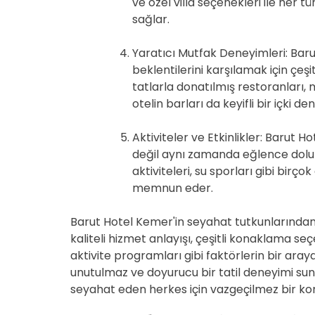
ve özel villa seçenekleri ile her
sağlar.
Yaratıcı Mutfak Deneyimleri: Bar
beklentilerini karşılamak için çeş
tatlarla donatılmış restoranları, 
otelin barları da keyifli bir içki d
Aktiviteler ve Etkinlikler: Barut
değil aynı zamanda eğlence dolu b
aktiviteleri, su sporları gibi birço
memnun eder.
Barut Hotel Kemer'in seyahat tutkunlarından
kaliteli hizmet anlayışı, çeşitli konaklama se
aktivite programları gibi faktörlerin bir araya 
unutulmaz ve doyurucu bir tatil deneyimi su
seyahat eden herkes için vazgeçilmez bir ko