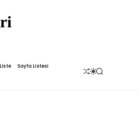
ri
Liste
Sayfa Listesi
S
S
S
H
W
E
U
I
A
F
T
R
F
C
C
L
H
H
E
C
O
L
O
R
M
O