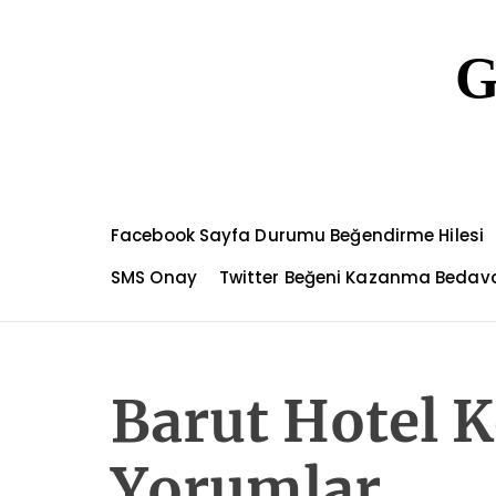
S
k
G
i
p
t
o
c
o
n
Facebook Sayfa Durumu Beğendirme Hilesi
t
e
SMS Onay
Twitter Beğeni Kazanma Bedav
n
t
Barut Hotel 
Yorumlar