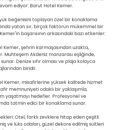
 devam ediyor: Barut Hotel Kemer.
yük beğenisini toplayan özel bir konaklama
dında yatan sır, birçok faktörün mükemmel bir
 Kemer'in başarısının arkasındaki bazı etkenler:
l Kemer, şehrin karmaşasından uzakta,
lır. Muhteşem Akdeniz manzarası eşliğinde,
 sunar. Denize sıfır olması ve plaja kolayca
larından biridir.
tel Kemer, misafirlerine yüksek kalitede hizmet
afir memnuniyeti odaklı bir yaklaşımla,
im yaşatmayı hedefler. Profesyonel ve
amda tatmin edici bir konaklama sunar.
leri: Otel, farklı zevklere hitap eden çeşitli
 ve lüks odaları, güzel dekore edilmiş süitleri