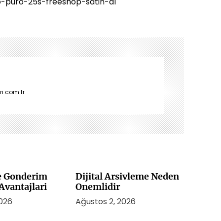
o-puro-25s-freeshop-satin-al
i.com.tr
le Gonderim
Dijital Arsivleme Neden
vantajlari
Onemlidir
2026
Ağustos 2, 2026