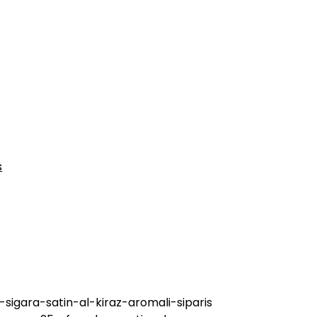
s
igara-satin-al-kiraz-aromali-siparis