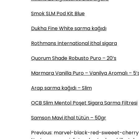
Smok SLM Pod Kit Blue
Dukha Fine White sarma kağıdı
Rothmans International ithal sigara
Quorum Shade Robusto Puro – 20’s
Marmara Vanilla Puro – Vanilya Aromalı – 5’
Arap sarma kağıdı – Slim
OCB Slim Mentol Poşet Sigara Sarma Filtresi
Samson Mavi ithal tütün – 50gr
Y
Previous:
marvel-black-red-sweeet-cherry-s