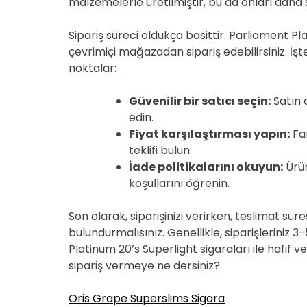
malzemelerle üretilmiştir, bu da onları daha s
Sipariş süreci oldukça basittir. Parliament Pl
çevrimiçi mağazadan sipariş edebilirsiniz. İş
noktalar:
Güvenilir bir satıcı seçin:
Satın 
edin.
Fiyat karşılaştırması yapın:
Far
teklifi bulun.
İade politikalarını okuyun:
Ürün
koşullarını öğrenin.
Son olarak, siparişinizi verirken, teslimat sü
bulundurmalısınız. Genellikle, siparişleriniz 3
Platinum 20’s Superlight sigaraları ile hafif 
sipariş vermeye ne dersiniz?
Oris Grape Superslims Sigara