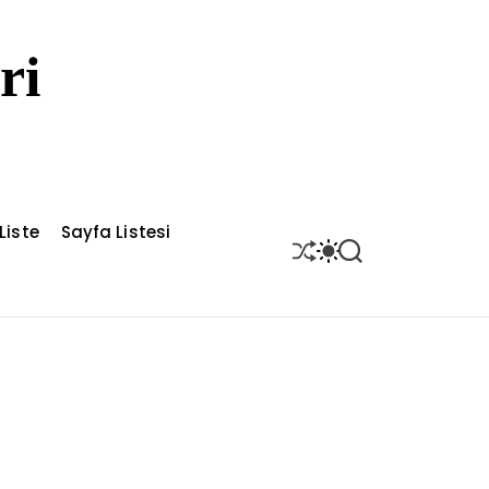
ri
Liste
Sayfa Listesi
S
S
S
H
W
E
U
I
A
F
T
R
F
C
C
L
H
H
E
C
O
L
O
R
M
O