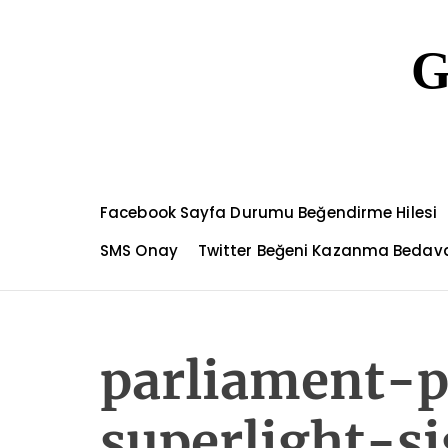
S
k
G
i
p
t
o
c
o
n
Facebook Sayfa Durumu Beğendirme Hilesi
t
e
SMS Onay
Twitter Beğeni Kazanma Bedav
n
t
parliament-
superlight-si