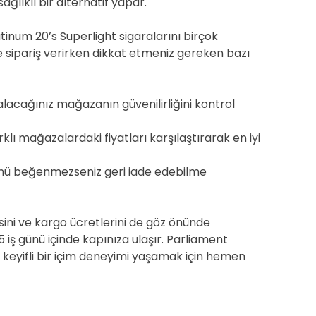
ağlıklı bir alternatif yapar.
atinum 20’s Superlight sigaralarını birçok
te sipariş verirken dikkat etmeniz gereken bazı
alacağınız mağazanın güvenilirliğini kontrol
klı mağazalardaki fiyatları karşılaştırarak en iyi
ü beğenmezseniz geri iade edebilme
resini ve kargo ücretlerini de göz önünde
-5 iş günü içinde kapınıza ulaşır. Parliament
ve keyifli bir içim deneyimi yaşamak için hemen