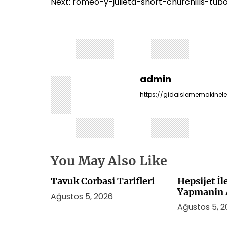
a
Next:
romeo-y-julieta-short-churchills-tub
z
ı
g
e
z
i
admin
n
https://gidaislememakineler
m
e
s
i
You May Also Like
Tavuk Corbasi Tarifleri
Hepsijet İ
Yapmanin A
Ağustos 5, 2026
Ağustos 5, 