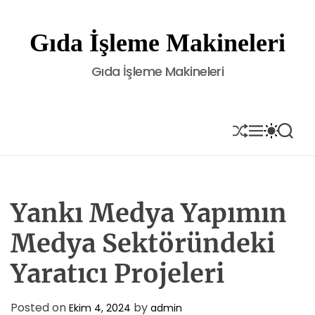
S
k
Gıda İşleme Makineleri
i
p
Gıda İşleme Makineleri
t
o
c
o
S
M
S
S
H
E
W
E
n
U
N
I
A
t
F
U
T
R
e
F
C
C
L
H
H
n
E
C
Yankı Medya Yapımın
t
O
L
Medya Sektöründeki
O
R
Yaratıcı Projeleri
M
O
D
E
Posted on
by
Ekim 4, 2024
admin