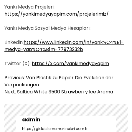
Yankı Medya Projeleri:
https://yankimedyayapim.com/projelerimiz/
Yankı Medya Sosyal Medya Hesapları:
Linkedin:
https://www.linkedin.com/in/yank%C4%B1-
medya-yap%C4%B1m-77973232b
Twitter (X):
https://x.com/yankimedyayapim
Y
Previous:
Von Plastik zu Papier Die Evolution der
a
Verpackungen
z
Next:
Saltica White 3500 Strawberry Ice Aroma
ı
g
e
z
admin
i
https://gidaislememakineleri.com.tr