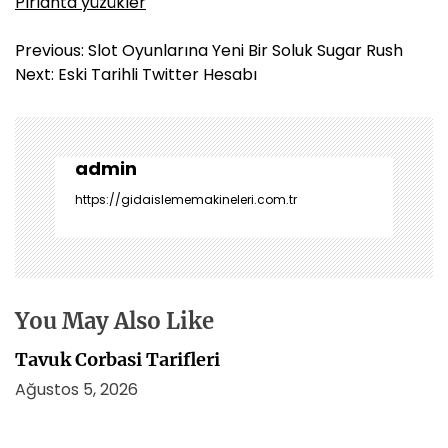
Pırlanta yüzükler
Y
Previous:
Slot Oyunlarına Yeni Bir Soluk Sugar Rush
a
Next:
Eski Tarihli Twitter Hesabı
z
ı
g
e
admin
z
https://gidaislememakineleri.com.tr
i
n
m
e
s
You May Also Like
i
Tavuk Corbasi Tarifleri
Ağustos 5, 2026