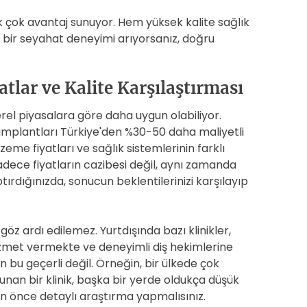
ek çok avantaj sunuyor. Hem yüksek kalite sağlık
u bir seyahat deneyimi arıyorsanız, doğru
atlar ve Kalite Karşılaştırması
yerel piyasalara göre daha uygun olabiliyor.
 implantları Türkiye'den %30-50 daha maliyetli
lzeme fiyatları ve sağlık sistemlerinin farklı
adece fiyatların cazibesi değil, aynı zamanda
ptırdığınızda, sonucun beklentilerinizi karşılayıp
göz ardı edilemez. Yurtdışında bazı klinikler,
zmet vermekte ve deneyimli diş hekimlerine
in bu geçerli değil. Örneğin, bir ülkede çok
nan bir klinik, başka bir yerde oldukça düşük
n önce detaylı araştırma yapmalısınız.