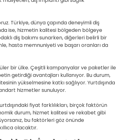
maliyetleri, diş implantı gibi sağlık
ruz. Türkiye, dünya çapında deneyimli diş
ında ise, hizmetin kalitesi bölgeden bölgeye
odaklı diş bakımı sunarken, diğerleri belirli bir
nle, hasta memnuniyeti ve başarı oranları da
üler bir ülke. Çeşitli kampanyalar ve paketler ile
tin getirdiği avantajları kullanıyor. Bu durum,
esinin yükselmesine katkı sağlıyor. Yurtdışında
standart hizmetler sunuluyor.
tdışındaki fiyat farklılıkları, birçok faktörün
onomik durum, hizmet kalitesi ve rekabet gibi
nüyorsanız, bu faktörleri göz önünde
llıca olacaktır.