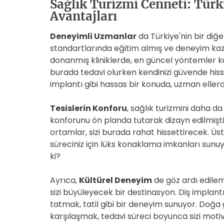
Sağlık Turizmi Cenneti: Türk
Avantajları
Deneyimli Uzmanlar
da Türkiye'nin bir diğe
standartlarında eğitim almış ve deneyim kaza
donanmış kliniklerde, en güncel yöntemler kull
burada tedavi olurken kendinizi güvende hissed
implantı gibi hassas bir konuda, uzman eller
Tesislerin Konforu
, sağlık turizmini daha da 
konforunu ön planda tutarak dizayn edilmişti
ortamlar, sizi burada rahat hissettirecek. Üst
süreciniz için lüks konaklama imkanları sun
ki?
Ayrıca,
Kültürel Deneyim
de göz ardı edileme
sizi büyüleyecek bir destinasyon. Diş implant
tatmak, tatil gibi bir deneyim sunuyor. Doğa g
karşılaşmak, tedavi süreci boyunca sizi moti