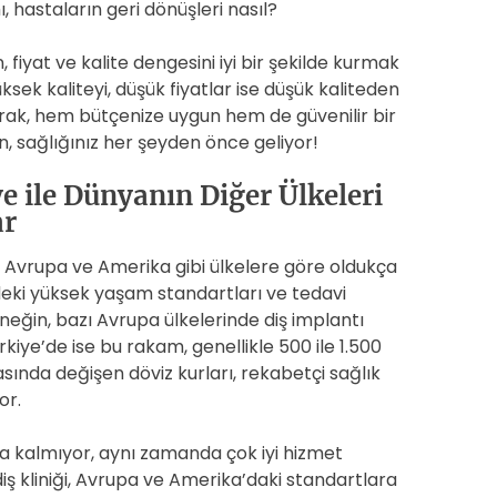
ı, hastaların geri dönüşleri nasıl?
fiyat ve kalite dengesini iyi bir şekilde kurmak
sek kaliteyi, düşük fiyatlar ise düşük kaliteden
arak, hem bütçenize uygun hem de güvenilir bir
ağlığınız her şeyden önce geliyor!
ye ile Dünyanın Diğer Ülkeleri
ar
nın, Avrupa ve Amerika gibi ülkelere göre oldukça
deki yüksek yaşam standartları ve tedavi
Örneğin, bazı Avrupa ülkelerinde diş implantı
ürkiye’de ise bu rakam, genellikle 500 ile 1.500
asında değişen döviz kurları, rekabetçi sağlık
or.
a kalmıyor, aynı zamanda çok iyi hizmet
diş kliniği, Avrupa ve Amerika’daki standartlara