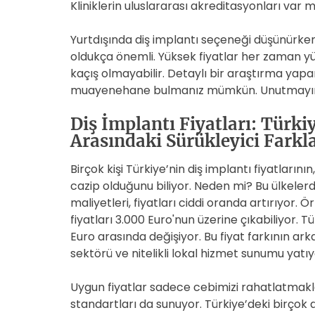
Kliniklerin uluslararası akreditasyonları var m
Yurtdışında diş implantı seçeneği düşünürken, 
oldukça önemli. Yüksek fiyatlar her zaman yük
kaçış olmayabilir. Detaylı bir araştırma yap
muayenehane bulmanız mümkün. Unutmayın, s
Diş İmplantı Fiyatları: Türki
Arasındaki Sürükleyici Farkl
Birçok kişi Türkiye’nin diş implantı fiyatları
cazip olduğunu biliyor. Neden mi? Bu ülkeler
maliyetleri, fiyatları ciddi oranda artırıyor. 
fiyatları 3.000 Euro'nun üzerine çıkabiliyor. T
Euro arasında değişiyor. Bu fiyat farkının ark
sektörü ve nitelikli lokal hizmet sunumu yatıy
Uygun fiyatlar sadece cebimizi rahatlatmakl
standartları da sunuyor. Türkiye’deki birçok 