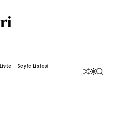
ri
Liste
Sayfa Listesi
S
S
S
H
W
E
U
I
A
F
T
R
F
C
C
L
H
H
E
C
O
L
O
R
M
O