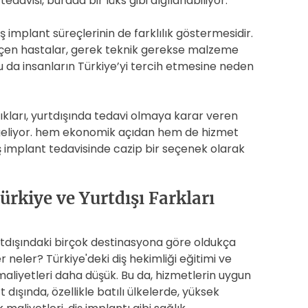
edavisi, burada bir lüks gibi algılanabiliyor.
ş implant süreçlerinin de farklılık göstermesidir.
eçen hastalar, gerek teknik gerekse malzeme
u da insanların Türkiye’yi tercih etmesine neden
lıkları, yurtdışında tedavi olmaya karar veren
e geliyor. hem ekonomik açıdan hem de hizmet
diş implant tedavisinde cazip bir seçenek olarak
rkiye ve Yurtdışı Farkları
urtdışındaki birçok destinasyona göre oldukça
neler? Türkiye'deki diş hekimliği eğitimi ve
maliyetleri daha düşük. Bu da, hizmetlerin uygun
 dışında, özellikle batılı ülkelerde, yüksek