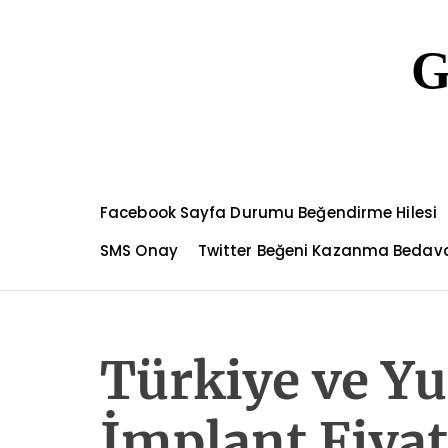
S
k
G
i
p
t
o
c
o
n
Facebook Sayfa Durumu Beğendirme Hilesi
t
e
SMS Onay
Twitter Beğeni Kazanma Bedav
n
t
Türkiye ve Yu
İmplant Fiyat