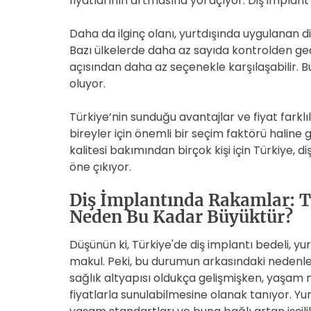
fiyatlarının artmasına yol açıyor. Diş implant t
Daha da ilginç olanı, yurtdışında uygulanan di
Bazı ülkelerde daha az sayıda kontrolden g
açısından daha az seçenekle karşılaşabilir. B
oluyor.
Türkiye’nin sunduğu avantajlar ve fiyat farklı
bireyler için önemli bir seçim faktörü halin
kalitesi bakımından birçok kişi için Türkiye, 
öne çıkıyor.
Diş İmplantında Rakamlar: Tü
Neden Bu Kadar Büyüktür?
Düşünün ki, Türkiye'de diş implantı bedeli, y
makul. Peki, bu durumun arkasındaki nedenler 
sağlık altyapısı oldukça gelişmişken, yaşam 
fiyatlarla sunulabilmesine olanak tanıyor. Yurt