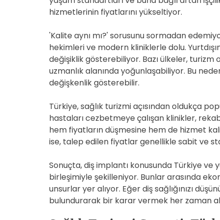
yaşam standartları ve buna bağlı artan işçilik 
hizmetlerinin fiyatlarını yükseltiyor.
'Kalite aynı mı?' sorusunu sormadan edemiyo
hekimleri ve modern kliniklerle dolu. Yurtdış
değişiklik gösterebiliyor. Bazı ülkeler, turizm 
uzmanlık alanında yoğunlaşabiliyor. Bu nede
değişkenlik gösterebilir.
Türkiye, sağlık turizmi açısından oldukça pop
hastaları cezbetmeye çalışan klinikler, rekabe
hem fiyatların düşmesine hem de hizmet kalit
ise, talep edilen fiyatlar genellikle sabit ve 
Sonuçta, diş implantı konusunda Türkiye ve yur
birleşimiyle şekilleniyor. Bunlar arasında ek
unsurlar yer alıyor. Eğer diş sağlığınızı düşü
bulundurarak bir karar vermek her zaman akı