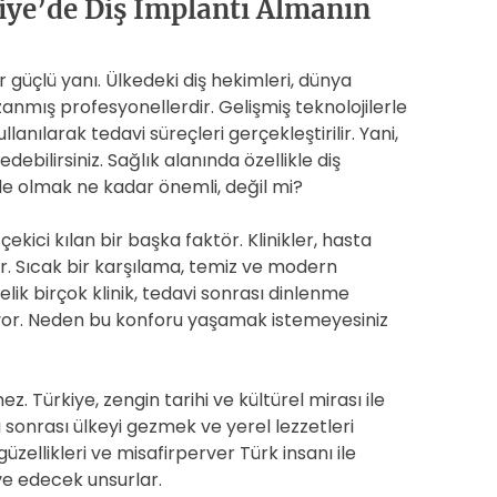
iye’de Diş İmplantı Almanın
r güçlü yanı. Ülkedeki diş hekimleri, dünya
nmış profesyonellerdir. Gelişmiş teknolojilerle
anılarak tedavi süreçleri gerçekleştirilir. Yani,
ebilirsiniz. Sağlık alanında özellikle diş
de olmak ne kadar önemli, değil mi?
çekici kılan bir başka faktör. Klinikler, hasta
r. Sıcak bir karşılama, temiz ve modern
elik birçok klinik, tedavi sonrası dinlenme
uyor. Neden bu konforu yaşamak istemeyesiniz
z. Türkiye, zengin tarihi ve kültürel mirası ile
ı sonrası ülkeyi gezmek ve yerel lezzetleri
üzellikleri ve misafirperver Türk insanı ile
ve edecek unsurlar.