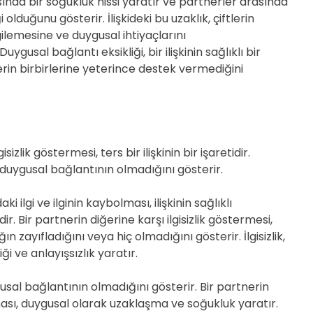
ında bir soğukluk hissi yaratır ve partnerler arasında
 olduğunu gösterir. İlişkideki bu uzaklık, çiftlerin
ergilemesine ve duygusal ihtiyaçlarını
gusal bağlantı eksikliği, bir ilişkinin sağlıklı bir
lerin birbirlerine yeterince destek vermediğini
sizlik göstermesi, ters bir ilişkinin bir işaretidir.
a duygusal bağlantının olmadığını gösterir.
ki ilgi ve ilginin kaybolması, ilişkinin sağlıklı
r. Bir partnerin diğerine karşı ilgisizlik göstermesi,
n zayıfladığını veya hiç olmadığını gösterir. İlgisizlik,
iği ve anlayışsızlık yaratır.
uygusal bağlantının olmadığını gösterir. Bir partnerin
ması, duygusal olarak uzaklaşma ve soğukluk yaratır.