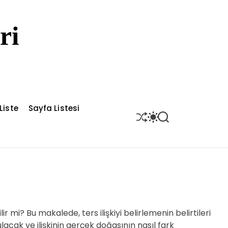
ri
Liste
Sayfa Listesi
S
S
S
H
W
E
U
I
A
F
T
R
F
C
C
L
H
H
E
C
O
L
O
R
lir mi? Bu makalede, ters ilişkiyi belirlemenin belirtileri
M
lacak ve ilişkinin gerçek doğasının nasıl fark
O