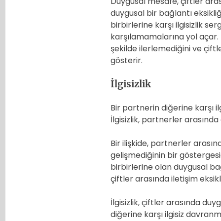
Duygusal mesafe, çiftler aras
duygusal bir bağlantı eksikliği
birbirlerine karşı ilgisizlik s
karşılamamalarına yol açar. Duy
şekilde ilerlemediğini ve çift
gösterir.
İlgisizlik
Bir partnerin diğerine karşı ilgi
İlgisizlik, partnerler arasınd
Bir ilişkide, partnerler arasında
gelişmediğinin bir göstergesidi
birbirlerine olan duygusal bağı
çiftler arasında iletişim eksikl
İlgisizlik, çiftler arasında d
diğerine karşı ilgisiz davran