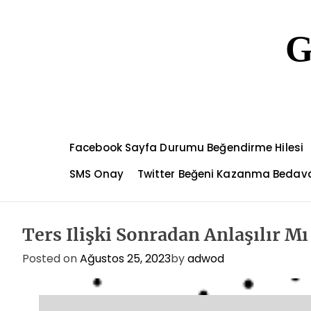
S
k
G
i
p
t
o
c
o
n
Facebook Sayfa Durumu Beğendirme Hilesi
t
e
SMS Onay
Twitter Beğeni Kazanma Bedav
n
t
Ters Ilişki Sonradan Anlaşılır Mı
Posted on
Ağustos 25, 2023
by
adwod