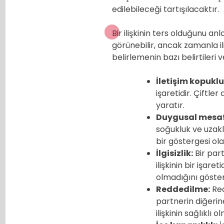
edilebileceği tartışılacaktır.
Bir ilişkinin ters olduğunu an
görünebilir, ancak zamanla iliş
belirlemenin bazı belirtileri ve
İletişim kopukl
işaretidir. Çiftler
yaratır.
Duygusal mesaf
soğukluk ve uzaklık
bir göstergesi olab
İlgisizlik:
Bir part
ilişkinin bir işare
olmadığını göster
Reddedilme:
Redd
partnerin diğerin
ilişkinin sağlıklı 