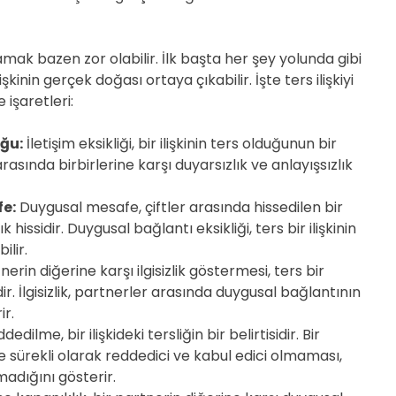
D
E
lamak bazen zor olabilir. İlk başta her şey yolunda gibi
kinin gerçek doğası ortaya çıkabilir. İşte ters ilişkiyi
 işaretleri:
uğu:
İletişim eksikliği, bir ilişkinin ters olduğunun bir
 arasında birbirlerine karşı duyarsızlık ve anlayışsızlık
e:
Duygusal mesafe, çiftler arasında hissedilen bir
 hissidir. Duygusal bağlantı eksikliği, ters bir ilişkinin
ilir.
nerin diğerine karşı ilgisizlik göstermesi, ters bir
tidir. İlgisizlik, partnerler arasında duygusal bağlantının
ir.
edilme, bir ilişkideki tersliğin bir belirtisidir. Bir
e sürekli olarak reddedici ve kabul edici olmaması,
olmadığını gösterir.