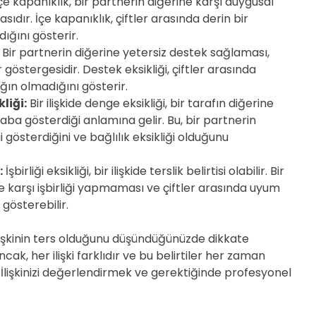
çe kapanıklık, bir partnerin diğerine karşı duygusal
sıdır. İçe kapanıklık, çiftler arasında derin bir
ığını gösterir.
Bir partnerin diğerine yetersiz destek sağlaması,
bir göstergesidir. Destek eksikliği, çiftler arasında
ğın olmadığını gösterir.
kliği:
Bir ilişkide denge eksikliği, bir tarafın diğerine
aba gösterdiği anlamına gelir. Bu, bir partnerin
gi gösterdiğini ve bağlılık eksikliği olduğunu
:
İşbirliği eksikliği, bir ilişkide terslik belirtisi olabilir. Bir
e karşı işbirliği yapmaması ve çiftler arasında uyum
 gösterebilir.
r ilişkinin ters olduğunu düşündüğünüzde dikkate
ak, her ilişki farklıdır ve bu belirtiler her zaman
 İlişkinizi değerlendirmek ve gerektiğinde profesyonel