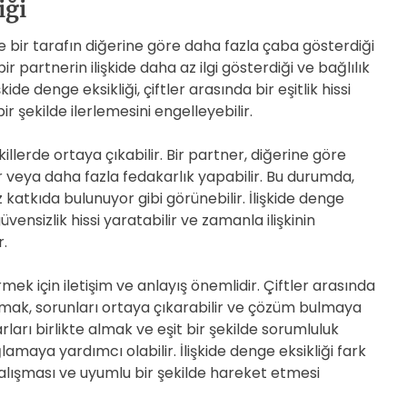
iği
şkide bir tarafın diğerine göre daha fazla çaba gösterdiği
r partnerin ilişkide daha az ilgi gösterdiği ve bağlılık
şkide denge eksikliği, çiftler arasında bir eşitlik hissi
bir şekilde ilerlemesini engelleyebilir.
şekillerde ortaya çıkabilir. Bir partner, diğerine göre
r veya daha fazla fedakarlık yapabilir. Bu durumda,
 katkıda bulunuyor gibi görünebilir. İlişkide denge
güvensizlik hissi yaratabilir ve zamanla ilişkinin
.
ermek için iletişim ve anlayış önemlidir. Çiftler arasında
urmak, sorunları ortaya çıkarabilir ve çözüm bulmaya
arları birlikte almak ve eşit bir şekilde sorumluluk
amaya yardımcı olabilir. İlişkide denge eksikliği fark
e çalışması ve uyumlu bir şekilde hareket etmesi