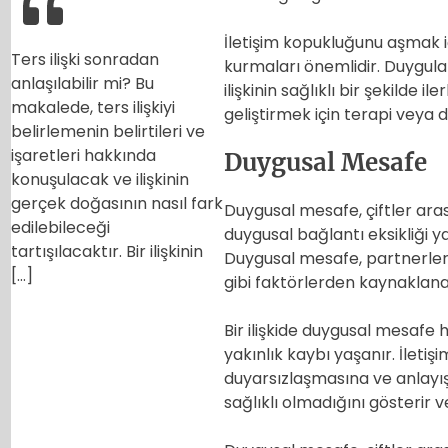
İletişim kopukluğunu aşmak için
Ters ilişki sonradan
kurmaları önemlidir. Duygular
anlaşılabilir mi? Bu
ilişkinin sağlıklı bir şekilde i
makalede, ters ilişkiyi
geliştirmek için terapi veya 
belirlemenin belirtileri ve
işaretleri hakkında
Duygusal Mesafe
konuşulacak ve ilişkinin
gerçek doğasının nasıl fark
Duygusal mesafe, çiftler arası
edilebileceği
duygusal bağlantı eksikliği yaş
tartışılacaktır. Bir ilişkinin
Duygusal mesafe, partnerler ar
[…]
gibi faktörlerden kaynaklanab
Bir ilişkide duygusal mesafe 
yakınlık kaybı yaşanır. İletişi
duyarsızlaşmasına ve anlayışs
sağlıklı olmadığını gösterir v