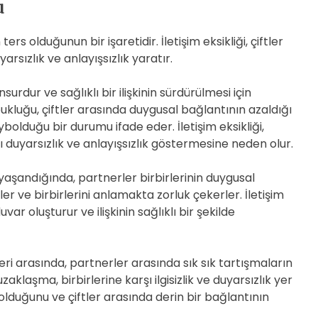
u
 ters olduğunun bir işaretidir. İletişim eksikliği, çiftler
arsızlık ve anlayışsızlık yaratır.
unsurdur ve sağlıklı bir ilişkinin sürdürülmesi için
pukluğu, çiftler arasında duygusal bağlantının azaldığı
aybolduğu bir durumu ifade eder. İletişim eksikliği,
şı duyarsızlık ve anlayışsızlık göstermesine neden olur.
u yaşandığında, partnerler birbirlerinin duygusal
r ve birbirlerini anlamakta zorluk çekerler. İletişim
duvar oluşturur ve ilişkinin sağlıklı bir şekilde
leri arasında, partnerler arasında sık sık tartışmaların
klaşma, birbirlerine karşı ilgisizlik ve duyarsızlık yer
ters olduğunu ve çiftler arasında derin bir bağlantının