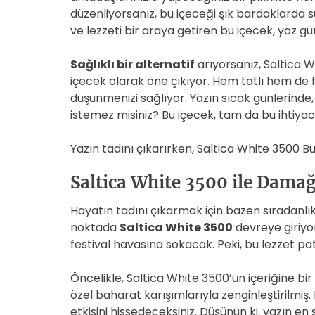
düzenliyorsanız, bu içeceği şık bardaklarda sun
ve lezzeti bir araya getiren bu içecek, yaz g
Sağlıklı bir alternatif
arıyorsanız, Saltica 
içecek olarak öne çıkıyor. Hem tatlı hem de f
düşünmenizi sağlıyor. Yazın sıcak günlerinde,
istemez misiniz? Bu içecek, tam da bu ihtiyacı
Yazın tadını çıkarırken, Saltica White 3500 
Saltica White 3500 ile Damağ
Hayatın tadını çıkarmak için bazen sıradanlı
noktada
Saltica White 3500
devreye giriyor
festival havasına sokacak. Peki, bu lezzet pa
Öncelikle, Saltica White 3500’ün içeriğine bi
özel baharat karışımlarıyla zenginleştirilmiş
etkisini hissedeceksiniz. Düşünün ki, yazın e