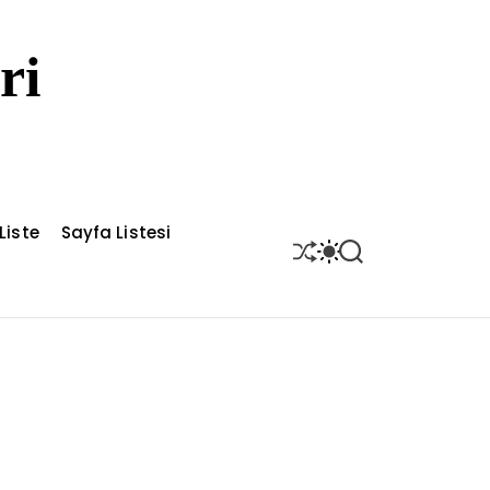
ri
Liste
Sayfa Listesi
S
S
S
H
W
E
U
I
A
F
T
R
F
C
C
L
H
H
E
C
O
L
O
R
M
O