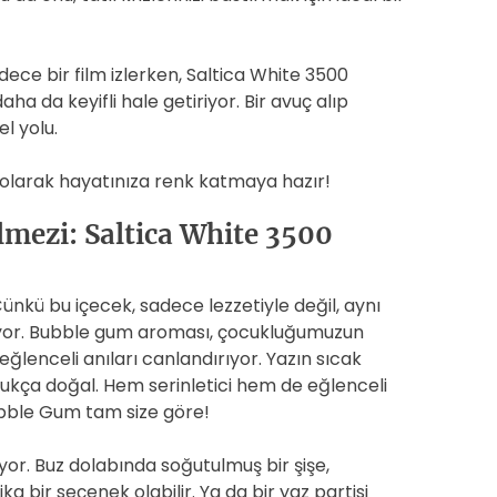
ece bir film izlerken, Saltica White 3500
aha da keyifli hale getiriyor. Bir avuç alıp
l yolu.
dı olarak hayatınıza renk katmaya hazır!
lmezi: Saltica White 3500
ünkü bu içecek, sadece lezzetiyle değil, aynı
yor. Bubble gum aroması, çocukluğumuzun
 eğlenceli anıları canlandırıyor. Yazın sıcak
ldukça doğal. Hem serinletici hem de eğlenceli
ubble Gum tam size göre!
yor. Buz dolabında soğutulmuş bir şişe,
a bir seçenek olabilir. Ya da bir yaz partisi