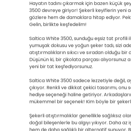
Hayatın tadını çıkarmak için bazen küçük şey
3500 devreye giriyor! Şekerli keyiflerin yeni
gözlere hem de damaklara hitap ediyor. Peki
Gelin, birlikte keşfedelim!
Saltica White 3500, sunduğu eşsiz tat profili 
yumuşak dokusu ve yoğun şeker tadı, sizi adet
atıştırmalıkların sıkıcı ve sıradan olduğu bir
Düşünün ki, bir çikolata parçası alıyorsunuz am
yeni bir tat keşfediyorsunuz.
Saltica White 3500 sadece lezzetiyle değil, 
çıkıyor. Renkli ve dikkat çekici tasarımı, onu 
hediye seçeneği haline getiriyor. Arkadaşları
mükemmel bir seçenek! Kim böyle bir şekerli 
Şekerli atıştırmalıklar genellikle sağlıksız ol
doğal bileşenlerle bu algıyı yıkıyor. Daha az
hem de daha sağlıklı bir alternatif sunuyor. Bu 