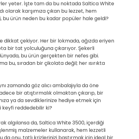
ler yeter. İşte tam da bu noktada Saltica White
 adı olarak karşımıza çıkan bu lezzet, hem
, bu ürün neden bu kadar popüler hale geldi?
ile dikkat çekiyor. Her bir lokmada, ağızda eriyen
a bir tat yolculuğuna çıkarıyor. Şekerli
 dünyada, bu ürün gerçekten bir nefes gibi.
a bu, sıradan bir çikolata değil; her ısırıkta
aynı zamanda göz alıcı ambalajıyla da öne
sadece bir atıştırmalık olmaktan çıkarıp, bir
nıza ya da sevdiklerinize hediye etmek için
keyfi reddedebilir ki?
arak algılansa da, Saltica White 3500, içerdiği
 işlenmiş malzemeler kullanarak, hem lezzetli
da onu, tatlı krizlerinizi bastırmak için ideal bir