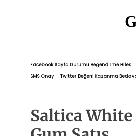
S
k
G
i
p
t
o
c
o
n
Facebook Sayfa Durumu Beğendirme Hilesi
t
e
SMS Onay
Twitter Beğeni Kazanma Bedav
n
t
Saltica White
Gum Satış