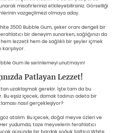
arak misafirlerinizi etkileyebilirsiniz. Görselliği
ünlerinin vazgeçilmezi olmaya aday.
White 3500 Bubble Gum, şeker oranı dengeli bir
erahlatıcı bir deneyim sunarken, sağlığınızı da
 hem lezzetli hem de sağlıklı bir şeyler içmek
 karşılıyor.
Bubble Gum ile serinlemeyi unutmayın!
ınızda Patlayan Lezzet!
ktan uzaklaşmak gerekir. İşte tam da bu
. Bu eşsiz içecek, damak tadınızı adeta bir
tlaması nasıl gerçekleşiyor?
r göz atalım. Bu içecek, doğal meyve özleri ve
. Her yudumda, taze meyvelerin ferahlatıcı
n sıcak gününde bir bardak soğuk Saltica White