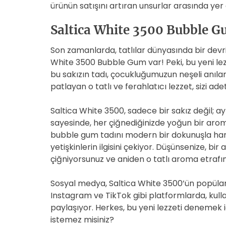
ürünün satışını artıran unsurlar arasında yer 
Saltica White 3500 Bubble Gu
Son zamanlarda, tatlılar dünyasında bir dev
White 3500 Bubble Gum var! Peki, bu yeni le
bu sakızın tadı, çocukluğumuzun neşeli anılar
patlayan o tatlı ve ferahlatıcı lezzet, sizi a
Saltica White 3500, sadece bir sakız değil; a
sayesinde, her çiğnediğinizde yoğun bir arom
bubble gum tadını modern bir dokunuşla h
yetişkinlerin ilgisini çekiyor. Düşünsenize, bi
çiğniyorsunuz ve aniden o tatlı aroma etrafın
Sosyal medya, Saltica White 3500’ün popülari
Instagram ve TikTok gibi platformlarda, kullan
paylaşıyor. Herkes, bu yeni lezzeti denemek iç
istemez misiniz?