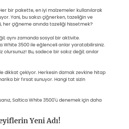
. Her bir pakette, en iyi malzemeler kullanılarak
yor. Yani, bu sakızı çiğnerken, tazeliğin ve
z ki, her çiğneme anında tazeliği hissetmek?
l; aynı zamanda sosyal bir aktivite.
a White 3500 ile eğlenceli anlar yaratabilirsiniz.
z olursunuz! Bu, sadece bir sakız değil; anılar
e de dikkat çekiyor. Herkesin damak zevkine hitap
arika bir fırsat sunuyor. Hangi tat sizin
sanız, Saltica White 3500'ü denemek için daha
eyiflerin Yeni Adı!