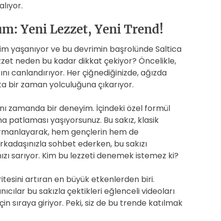
alıyor.
m: Yeni Lezzet, Yeni Trend!
rim yaşanıyor ve bu devrimin başrolünde Saltica
zzet neden bu kadar dikkat çekiyor? Öncelikle,
ını canlandırıyor. Her çiğnediğinizde, ağızda
deta bir zaman yolculuğuna çıkarıyor.
ynı zamanda bir deneyim. İçindeki özel formül
a patlaması yaşıyorsunuz. Bu sakız, klasik
armanlayarak, hem gençlerin hem de
r arkadaşınızla sohbet ederken, bu sakızı
ızı sarıyor. Kim bu lezzeti denemek istemez ki?
tesini artıran en büyük etkenlerden biri.
ıcılar bu sakızla çektikleri eğlenceli videoları
in sıraya giriyor. Peki, siz de bu trende katılmak