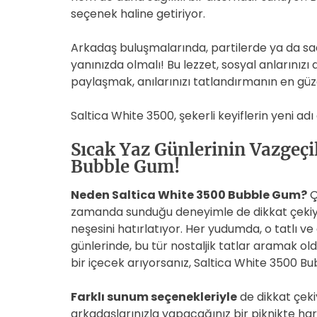
seçenek haline getiriyor.
Arkadaş buluşmalarında, partilerde ya da sad
yanınızda olmalı! Bu lezzet, sosyal anlarınızı d
paylaşmak, anılarınızı tatlandırmanın en güze
Saltica White 3500, şekerli keyiflerin yeni a
Sıcak Yaz Günlerinin Vazgeçi
Bubble Gum!
Neden Saltica White 3500 Bubble Gum?
Ç
zamanda sunduğu deneyimle de dikkat çeki
neşesini hatırlatıyor. Her yudumda, o tatlı ve
günlerinde, bu tür nostaljik tatlar aramak o
bir içecek arıyorsanız, Saltica White 3500 B
Farklı sunum seçenekleriyle
de dikkat çeki
arkadaşlarınızla yapacağınız bir piknikte harik