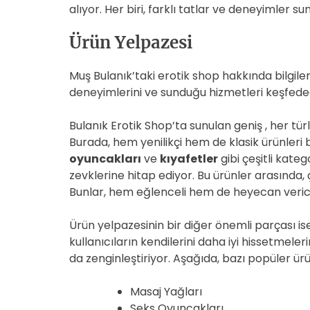
alıyor. Her biri, farklı tatlar ve deneyimler 
Ürün Yelpazesi
Muş Bulanık’taki erotik shop hakkında bilgil
deneyimlerini ve sunduğu hizmetleri keşfede
Bulanık Erotik Shop’ta sunulan geniş , her tü
Burada, hem yenilikçi hem de klasik ürünle
oyuncakları
ve
kıyafetler
gibi çeşitli kateg
zevklerine hitap ediyor. Bu ürünler arasında, ç
Bunlar, hem eğlenceli hem de heyecan veric
Ürün yelpazesinin bir diğer önemli parçası is
kullanıcıların kendilerini daha iyi hissetmel
da zenginleştiriyor. Aşağıda, bazı popüler ürün
Masaj Yağları
Seks Oyuncakları