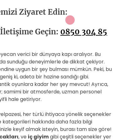
emizi Ziyaret Edin:
İletişime Geçin:
0850 304 85
eyecan verici bir dünyaya kapı aralıyor. Bu
da sunduğu deneyimlerle de dikkat çekiyor.
endine uygun bir şey bulması mümkün. Peki, bu
niş ki, adeta bir hazine sandığı gibi.
antik oyunlara kadar her şey mevcut! Ayrıca,
or; samimi bir atmosferde, uzman personel
fli hale getiriyor.
elpazesi, her türlü ihtiyaca yönelik seçenekler
kategorileri hakkında daha fazla bilgi
inizle keyif almak isteyin, burası tam size göre!
cakları
, ve
iç giyim
gibi çeşitli seçenekler yer