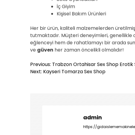
İç Giyim
Kişisel Bakım Ürünleri
Her bir ürün, kaliteli malzemelerden üretilmiş
tutmaktadır. Müşteri deneyimleri, genellikle
eğlenceyi hem de rahatlamayı bir arada sun
ve
güven
her zaman öncelikli olmalıdır!
Y
Previous:
Trabzon Ortahisar Sex Shop Erotik 
a
Next:
Kayseri Tomarza Sex Shop
z
ı
g
e
z
i
admin
n
https://gidaislememakineler
m