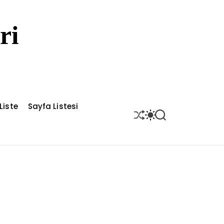
ri
Liste
Sayfa Listesi
S
S
S
H
W
E
U
I
A
F
T
R
F
C
C
L
H
H
E
C
O
L
O
R
M
O