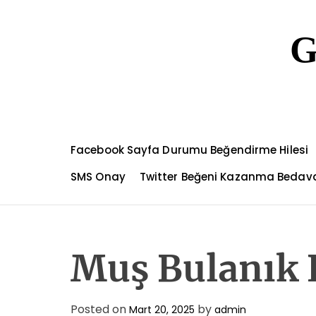
S
k
G
i
p
t
o
c
o
n
Facebook Sayfa Durumu Beğendirme Hilesi
t
e
SMS Onay
Twitter Beğeni Kazanma Bedav
n
t
Muş Bulanık 
Posted on
by
Mart 20, 2025
admin