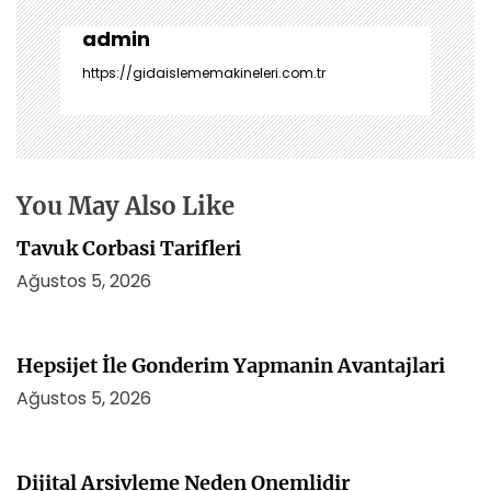
e
z
admin
i
https://gidaislememakineleri.com.tr
n
m
e
s
i
You May Also Like
Tavuk Corbasi Tarifleri
Ağustos 5, 2026
Hepsijet İle Gonderim Yapmanin Avantajlari
Ağustos 5, 2026
Dijital Arsivleme Neden Onemlidir