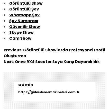
Görüntülü Show
Görüntülü Şov
Whatsapp Şov
Şov Numarası
Güvenilir Show
Skype Show
Cam Show
Y
Previous:
Görüntülü Showlarda Profesyonel Profil
a
Oluşturma
z
Next:
Onvo RX4 Scooter Suya Karşı Dayanıklılık
ı
g
e
z
admin
i
https://gidaislememakineleri.com.tr
n
m
e