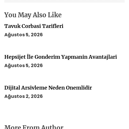
s
i
You May Also Like
Tavuk Corbasi Tarifleri
Ağustos 5, 2026
Hepsijet İle Gonderim Yapmanin Avantajlari
Ağustos 5, 2026
Dijital Arsivleme Neden Onemlidir
Ağustos 2, 2026
More From Author