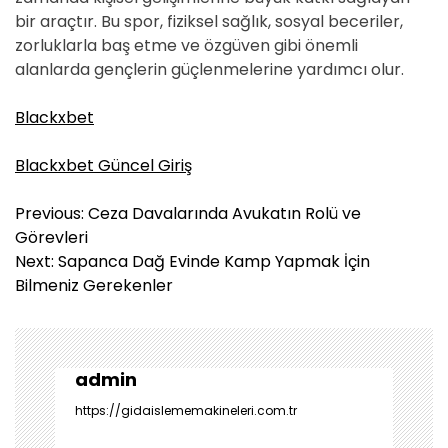
bir araçtır. Bu spor, fiziksel sağlık, sosyal beceriler,
zorluklarla baş etme ve özgüven gibi önemli
alanlarda gençlerin güçlenmelerine yardımcı olur.
Blackxbet
Blackxbet Güncel Giriş
Y
Previous:
Ceza Davalarında Avukatın Rolü ve
a
Görevleri
z
Next:
Sapanca Dağ Evinde Kamp Yapmak İçin
ı
Bilmeniz Gerekenler
g
e
z
i
admin
n
https://gidaislememakineleri.com.tr
m