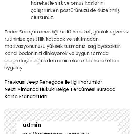
hareketle sırt ve omuz kaslarını
çalıştırırken postürünüzü de düzeltmiş
olursunuz.
Ender Saraç'ın önerdiği bu 10 hareket, günlük egzersiz
rutininize çeşitlilik katacak ve sıkılmadan
motivasyonunuzu yüksek tutmanızı sağlayacaktır.
Kendi bedeninizi dinleyerek ve uygun formda
gerçekleştirdiğinizden emin olarak bu hareketleri
uygulay
Y
Previous:
Jeep Renegade Ile Ilgili Yorumlar
a
Next:
Almanca Hukuki Belge Tercümesi Bursada
z
Kalite Standartları
ı
g
e
z
admin
i
https://gidaislememakineleri.com.tr