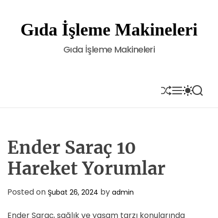
S
k
Gıda İşleme Makineleri
i
p
Gıda İşleme Makineleri
t
o
c
o
S
M
S
S
H
E
W
E
n
U
N
I
A
t
F
U
T
R
e
F
C
C
L
H
H
n
E
C
Ender Saraç 10
t
O
L
Hareket Yorumlar
O
R
M
Posted on
by
Şubat 26, 2024
admin
O
D
E
Ender Saraç, sağlık ve yaşam tarzı konularında