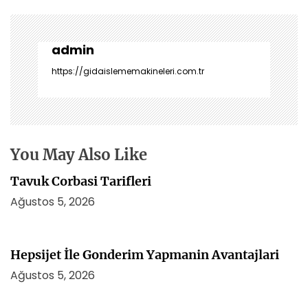
z
ı
g
e
admin
z
https://gidaislememakineleri.com.tr
i
n
m
e
s
You May Also Like
i
Tavuk Corbasi Tarifleri
Ağustos 5, 2026
Hepsijet İle Gonderim Yapmanin Avantajlari
Ağustos 5, 2026