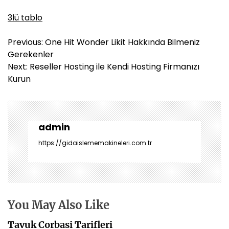
3lü tablo
Y
Previous:
One Hit Wonder Likit Hakkında Bilmeniz
a
Gerekenler
z
Next:
Reseller Hosting ile Kendi Hosting Firmanızı
ı
Kurun
g
e
z
i
admin
n
https://gidaislememakineleri.com.tr
m
e
s
i
You May Also Like
Tavuk Corbasi Tarifleri