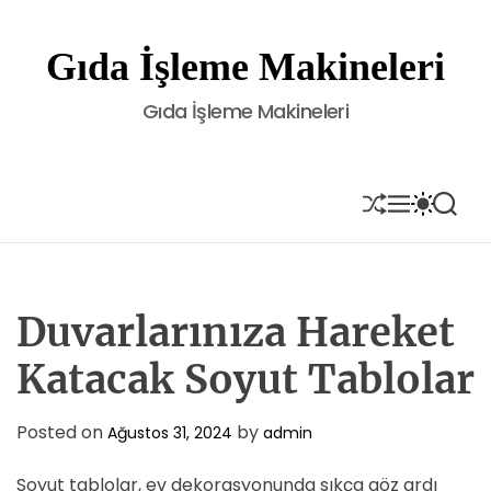
S
k
Gıda İşleme Makineleri
i
p
Gıda İşleme Makineleri
t
o
c
o
S
M
S
S
H
E
W
E
n
U
N
I
A
t
F
U
T
R
e
F
C
C
L
H
H
n
E
C
Duvarlarınıza Hareket
t
O
L
Katacak Soyut Tablolar
O
R
M
Posted on
by
Ağustos 31, 2024
admin
O
D
E
Soyut tablolar, ev dekorasyonunda sıkça göz ardı