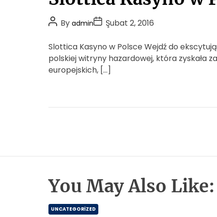
t
e
P
P
By
Şubat 2, 2016
g
admin
o
o
o
s
s
r
Slottica Kasyno w Polsce Wejdź do ekscytując
t
t
i
polskiej witryny hazardowej, która zyskała 
A
D
e
europejskich, […]
u
a
s
t
t
h
e
o
r
You May Also Like:
UNCATEGORIZED