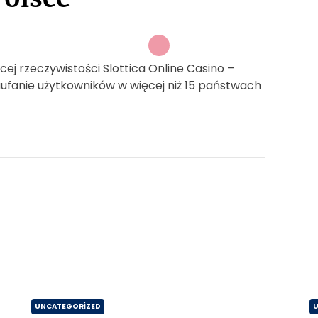
ej rzeczywistości Slottica Online Casino –
zaufanie użytkowników w więcej niż 15 państwach
UNCATEGORIZED