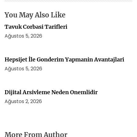
s
i
You May Also Like
Tavuk Corbasi Tarifleri
Ağustos 5, 2026
Hepsijet İle Gonderim Yapmanin Avantajlari
Ağustos 5, 2026
Dijital Arsivleme Neden Onemlidir
Ağustos 2, 2026
More From Author