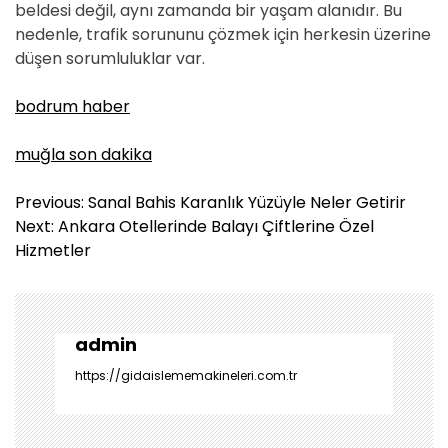
beldesi değil, aynı zamanda bir yaşam alanıdır. Bu
nedenle, trafik sorununu çözmek için herkesin üzerine
düşen sorumluluklar var.
bodrum haber
muğla son dakika
Y
Previous:
Sanal Bahis Karanlık Yüzüyle Neler Getirir
a
Next:
Ankara Otellerinde Balayı Çiftlerine Özel
z
Hizmetler
ı
g
e
z
admin
i
https://gidaislememakineleri.com.tr
n
m
e