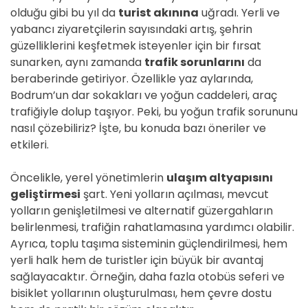
olduğu gibi bu yıl da
turist akınına
uğradı. Yerli ve
yabancı ziyaretçilerin sayısındaki artış, şehrin
güzelliklerini keşfetmek isteyenler için bir fırsat
sunarken, aynı zamanda
trafik sorunlarını
da
beraberinde getiriyor. Özellikle yaz aylarında,
Bodrum’un dar sokakları ve yoğun caddeleri, araç
trafiğiyle dolup taşıyor. Peki, bu yoğun trafik sorununu
nasıl çözebiliriz? İşte, bu konuda bazı öneriler ve
etkileri.
Öncelikle, yerel yönetimlerin
ulaşım altyapısını
geliştirmesi
şart. Yeni yolların açılması, mevcut
yolların genişletilmesi ve alternatif güzergahların
belirlenmesi, trafiğin rahatlamasına yardımcı olabilir.
Ayrıca, toplu taşıma sisteminin güçlendirilmesi, hem
yerli halk hem de turistler için büyük bir avantaj
sağlayacaktır. Örneğin, daha fazla otobüs seferi ve
bisiklet yollarının oluşturulması, hem çevre dostu