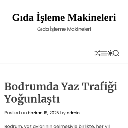
S
k
Gıda İşleme Makineleri
i
p
Gıda İşleme Makineleri
t
o
c
o
S
M
S
S
H
E
W
E
n
U
N
I
A
t
F
U
T
R
e
F
C
C
L
H
H
n
E
C
Bodrumda Yaz Trafiği
t
O
L
Yoğunlaştı
O
R
M
Posted on
by
Haziran 18, 2025
admin
O
D
E
Bodrum, yaz aylarının gelmesiyle birlikte, her yıl