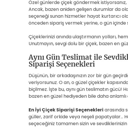
Özel günlerde çiçek göndermek istiyorsanız, 
Ancak, bazen aniden gelişen durumlar da olabi
seçeneği sunan hizmetler hayat kurtarıcı olabi
önceden sipariş vermek yerine, o gün içinde s
Çiçeklerinizi anında ulaştırmanın yolları, h
Unutmayın, sevgi dolu bir çiçek, bazen en güze
Aynı Gün Teslimat ile Sevdikle
Siparişi Seçenekleri
Düşünün, bir arkadaşınızın zor bir gün geçirdi
veriyorsunuz. O an, o güzel çiçekler kapısın
biçilmez. İşte bu, aynı gün teslimatın gücü! Hız
bazen en güzel hediyeden bile daha anlamlı ol
En İyi Çiçek Siparişi Seçenekleri
arasında se
güller, zarif orkide veya neşeli papatyalar… He
seçeceğiniz tamamen sizin ve sevdiklerinizin z