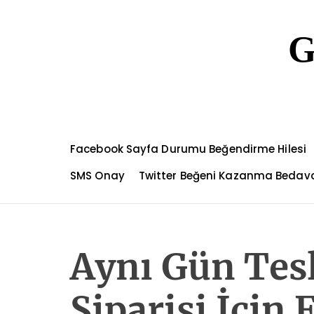
S
k
G
i
p
t
o
c
o
n
Facebook Sayfa Durumu Beğendirme Hilesi
t
e
SMS Onay
Twitter Beğeni Kazanma Bedav
n
t
Aynı Gün Tes
Siparişi İçin 