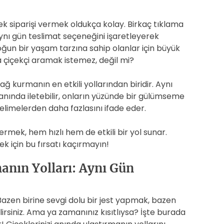
k siparişi vermek oldukça kolay. Birkaç tıklama
 aynı gün teslimat seçeneğini işaretleyerek
 yoğun bir yaşam tarzına sahip olanlar için büyük
a çiçekçi aramak istemez, değil mi?
bağ kurmanın en etkili yollarından biridir. Aynı
zi anında iletebilir, onların yüzünde bir gülümseme
kelimelerden daha fazlasını ifade eder.
vermek, hem hızlı hem de etkili bir yol sunar.
ek için bu fırsatı kaçırmayın!
manın Yolları: Aynı Gün
 Bazen birine sevgi dolu bir jest yapmak, bazen
irsiniz. Ama ya zamanınız kısıtlıysa? İşte burada