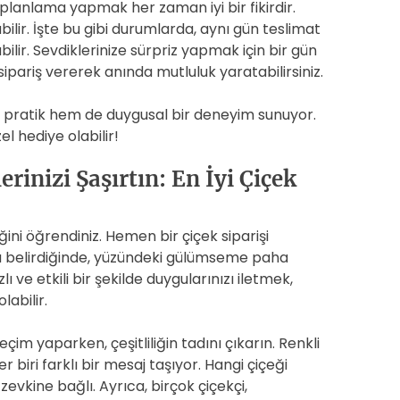
planlama yapmak her zaman iyi bir fikirdir.
lir. İşte bu gibi durumlarda, aynı gün teslimat
lir. Sevdiklerinize sürpriz yapmak için bir gün
ipariş vererek anında mutluluk yaratabilirsiniz.
em pratik hem de duygusal bir deneyim sunuyor.
l hediye olabilir!
rinizi Şaşırtın: En İyi Çiçek
ğini öğrendiniz. Hemen bir çiçek siparişi
da belirdiğinde, yüzündeki gülümseme paha
lı ve etkili bir şekilde duygularınızı iletmek,
abilir.
çim yaparken, çeşitliliğin tadını çıkarın. Renkli
r biri farklı bir mesaj taşıyor. Hangi çiçeği
evkine bağlı. Ayrıca, birçok çiçekçi,