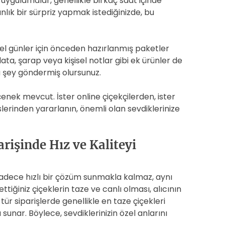
Bu uygulamalar, genellikle birkaç saat içinde
nlık bir sürpriz yapmak istediğinizde, bu
 özel günler için önceden hazırlanmış paketler
lata, şarap veya kişisel notlar gibi ek ürünler de
zla şey göndermiş olursunuz.
eçenek mevcut. İster online çiçekçilerden, ister
slerinden yararlanın, önemli olan sevdiklerinize
rişinde Hız ve Kaliteyi
 sadece hızlı bir çözüm sunmakla kalmaz, aynı
tiğiniz çiçeklerin taze ve canlı olması, alıcının
tür siparişlerde genellikle en taze çiçekleri
sunar. Böylece, sevdiklerinizin özel anlarını