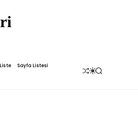
ri
Liste
Sayfa Listesi
S
S
S
H
W
E
U
I
A
F
T
R
F
C
C
L
H
H
E
C
O
L
O
R
M
O