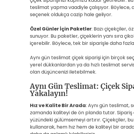
çiçek siparişinizi kapınıza kadar getirebilir. 
teslimat yapma vaadiyle çalışıyor. Böylece, a
seçenek oldukça cazip hale geliyor.
Özel Günler İçin Paketler
: Bazı çiçekçiler,
sunuyor. Bu paketler, çiçeklerin yanı sıra çiko
içerebilir. Böylece, tek bir siparişle daha fa
Aynı gün teslimat çiçek siparişi için birçok s
yerel dükkanlardan ya da hızlı teslimat servi
olan düşüncenizi iletebilmek.
Aynı Gün Teslimat: Çiçek Sipa
Yakalayın!
Hız ve Kalite Bir Arada
: Aynı gün teslimat,
zamanda kaliteyi de ön planda tutar. Sipariş et
yüzündeki gülümsemeyi artırır. Çiçekçiler, bu 
kullanarak, hem hız hem de kaliteyi bir arada 