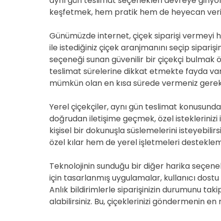
aynı gün teslimat seçenekleri devreye giriyor!
keşfetmek, hem pratik hem de heyecan veric
Günümüzde internet, çiçek siparişi vermeyi hi
ile istediğiniz çiçek aranjmanını seçip siparişi
seçeneği sunan güvenilir bir çiçekçi bulmak 
teslimat sürelerine dikkat etmekte fayda var. U
mümkün olan en kısa sürede vermeniz gerek
Yerel çiçekçiler, aynı gün teslimat konusunda
doğrudan iletişime geçmek, özel isteklerinizi il
kişisel bir dokunuşla süslemelerini isteyebilirsi
özel kılar hem de yerel işletmeleri desteklem
Teknolojinin sunduğu bir diğer harika seçene
için tasarlanmış uygulamalar, kullanıcı dostu 
Anlık bildirimlerle siparişinizin durumunu tak
alabilirsiniz. Bu, çiçeklerinizi göndermenin en