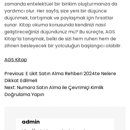
zamanda entelektüel bir birikim oluşturmanıza da
yardımcı olur. Her sayfa, size yeni bir düşünce
düşünmek, tartışmak ve paylaşmak için fırsatlar
sunar. Kitap okuma konusunda kendinizi nasıl
geliştireceğinizi düşündünüz mü? Bu süreçte, AGS
Kitap’la tanışmak, belki de sizi hem ruhen hem de
zihnen besleyecek bir yolculuğun başlangıcı olabilir.
AGS Kitap
Y
Previous:
E Likit Satın Alma Rehberi 2024te Nelere
a
Dikkat Edilmeli
z
Next:
Numara Satın Alma ile Çevrimiçi Kimlik
ı
Doğrulama Yapın
g
e
z
i
admin
n