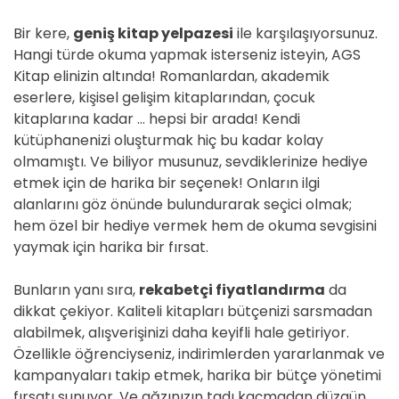
Bir kere,
geniş kitap yelpazesi
ile karşılaşıyorsunuz.
Hangi türde okuma yapmak isterseniz isteyin, AGS
Kitap elinizin altında! Romanlardan, akademik
eserlere, kişisel gelişim kitaplarından, çocuk
kitaplarına kadar … hepsi bir arada! Kendi
kütüphanenizi oluşturmak hiç bu kadar kolay
olmamıştı. Ve biliyor musunuz, sevdiklerinize hediye
etmek için de harika bir seçenek! Onların ilgi
alanlarını göz önünde bulundurarak seçici olmak;
hem özel bir hediye vermek hem de okuma sevgisini
yaymak için harika bir fırsat.
Bunların yanı sıra,
rekabetçi fiyatlandırma
da
dikkat çekiyor. Kaliteli kitapları bütçenizi sarsmadan
alabilmek, alışverişinizi daha keyifli hale getiriyor.
Özellikle öğrenciyseniz, indirimlerden yararlanmak ve
kampanyaları takip etmek, harika bir bütçe yönetimi
fırsatı sunuyor. Ve ağzınızın tadı kaçmadan düzgün