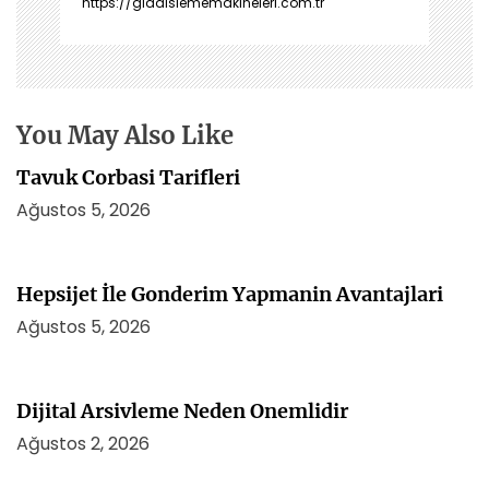
https://gidaislememakineleri.com.tr
m
e
s
i
You May Also Like
Tavuk Corbasi Tarifleri
Ağustos 5, 2026
Hepsijet İle Gonderim Yapmanin Avantajlari
Ağustos 5, 2026
Dijital Arsivleme Neden Onemlidir
Ağustos 2, 2026